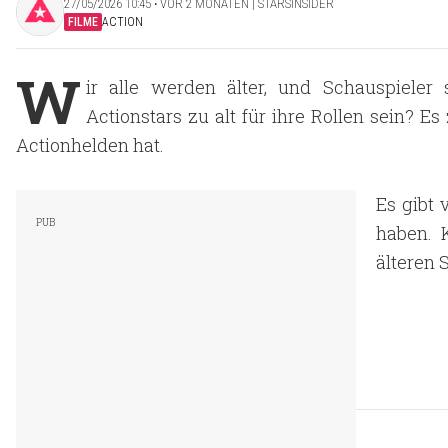
27/05/2026 10:45 ‧ VOR 2 MONATEN | STARSINSIDER
FILME
ACTION
W
ir alle werden älter, und Schauspiele
Actionstars zu alt für ihre Rollen sein? E
Actionhelden hat.
Es gibt 
haben. 
älteren 