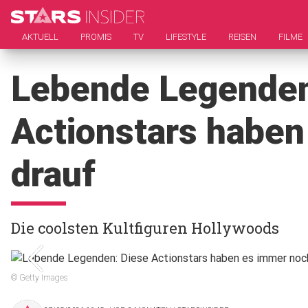
AKTUELL
PROMIS
TV
LIFESTYLE
REISEN
FILME
Lebende Legenden
Actionstars haben
drauf
Die coolsten Kultfiguren Hollywoods
© Getty Images