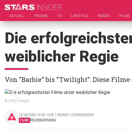
AKTUELL
PROMIS
TV
LIFESTYLE
REISEN
FILME
Die erfolgreichste
weiblicher Regie
Von "Barbie" bis "Twilight": Diese Filme
© Getty Images
12/06/2026 12:00 ‧ VOR 1 MONAT | STARSINSIDER
FILME
REGISSEURINNEN