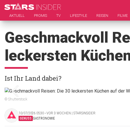
AKTUELL
PROMIS
TV
LIFESTYLE
REISEN
FILME
Geschmackvoll Rei
leckersten Küchen
Ist Ihr Land dabei?
© Shutterstock
10/07/2026 05:30 ‧ VOR 3 WOCHEN | STARSINSIDER
GENUSS
GASTRONOMIE