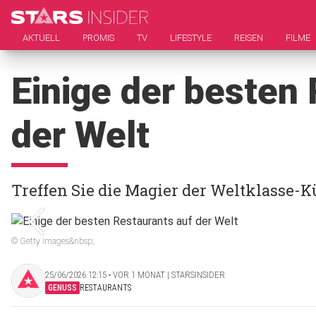
AKTUELL
PROMIS
TV
LIFESTYLE
REISEN
FILME
Einige der besten
der Welt
Treffen Sie die Magier der Weltklasse-
© Getty Images&nbsp;
25/06/2026 12:15 ‧ VOR 1 MONAT | STARSINSIDER
GENUSS
RESTAURANTS