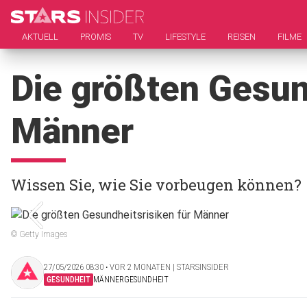
AKTUELL
PROMIS
TV
LIFESTYLE
REISEN
FILME
Die größten Gesun
Männer
Wissen Sie, wie Sie vorbeugen können?
© Getty Images
27/05/2026 08:30 ‧ VOR 2 MONATEN | STARSINSIDER
GESUNDHEIT
MÄNNERGESUNDHEIT