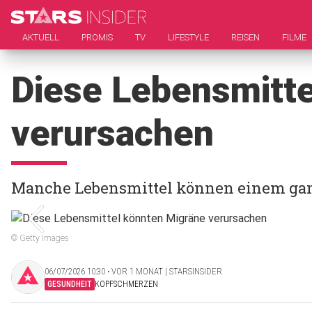
AKTUELL
PROMIS
TV
LIFESTYLE
REISEN
FILME
Diese Lebensmitte
verursachen
Manche Lebensmittel können einem gan
© Getty Images
06/07/2026 10:30 ‧ VOR 1 MONAT | STARSINSIDER
GESUNDHEIT
KOPFSCHMERZEN