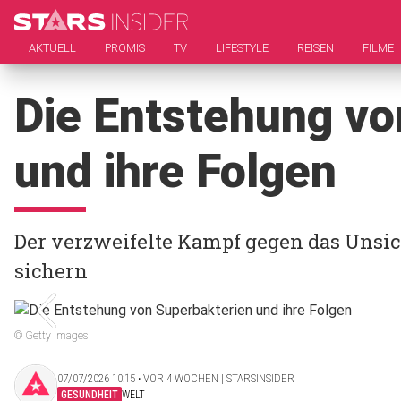
AKTUELL
PROMIS
TV
LIFESTYLE
REISEN
FILME
Die Entstehung vo
und ihre Folgen
Der verzweifelte Kampf gegen das Unsic
sichern
© Getty Images
07/07/2026 10:15 ‧ VOR 4 WOCHEN | STARSINSIDER
GESUNDHEIT
WELT