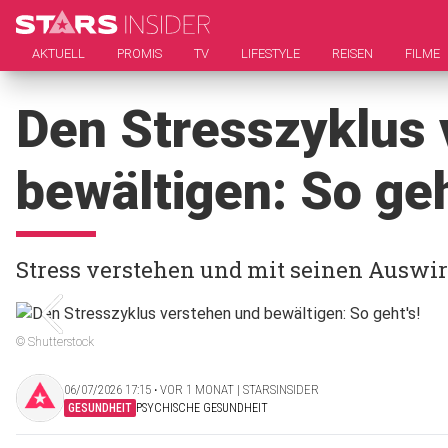
AKTUELL
PROMIS
TV
LIFESTYLE
REISEN
FILME
Den Stresszyklus 
bewältigen: So geh
Stress verstehen und mit seinen Ausw
© Shutterstock
06/07/2026 17:15 ‧ VOR 1 MONAT | STARSINSIDER
GESUNDHEIT
PSYCHISCHE GESUNDHEIT