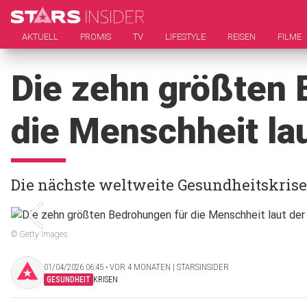
AKTUELL
PROMIS
TV
LIFESTYLE
REISEN
FILME
Die zehn größten 
die Menschheit la
Die nächste weltweite Gesundheitskrise 
© Getty Images
01/04/2026 06:45 ‧ VOR 4 MONATEN | STARSINSIDER
GESUNDHEIT
KRISEN