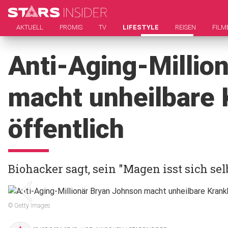
AKTUELL
PROMIS
TV
LIFESTYLE
REISEN
FILM
Anti-Aging-Millio
macht unheilbare 
öffentlich
Biohacker sagt, sein "Magen isst sich sel
© Getty Images