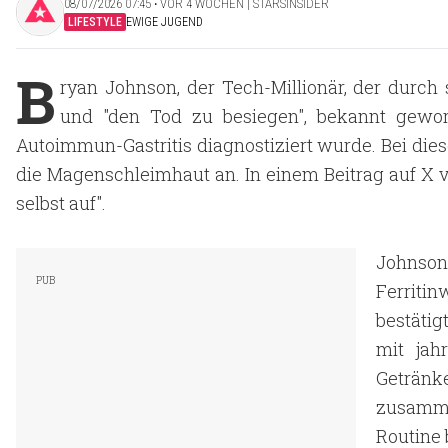
08/07/2026 07:45 ‧ VOR 4 WOCHEN | STARSINSIDER
LIFESTYLE
EWIGE JUGEND
B
ryan Johnson, der Tech-Millionär, der durc
und "den Tod zu besiegen", bekannt gewor
Autoimmun-Gastritis diagnostiziert wurde. Bei di
die Magenschleimhaut an. In einem Beitrag auf X v
selbst auf".
Johnso
Ferriti
bestäti
mit jah
Getränk
zusamme
Routine