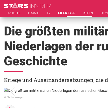
AKTUELL
PROMIS
TV
LIFESTYLE
REISEN
FILM
Die größten militä
Niederlagen der r
Geschichte
Kriege und Auseinandersetzungen, die 
© Getty Images