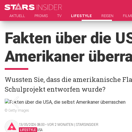
AKTUELL
PROMIS
TV
LIFESTYLE
REISEN
FILM
Fakten über die US
Amerikaner überr
Wussten Sie, dass die amerikanische Fl
Schulprojekt entworfen wurde?
© Getty Images
13/05/2026 08:00 ‧ VOR 2 MONATEN | STARSINSIDER
LIFESTYLE
USA