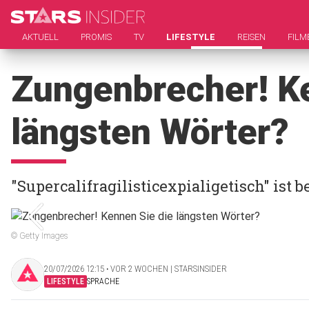
AKTUELL
PROMIS
TV
LIFESTYLE
REISEN
FILM
Zungenbrecher! Ke
längsten Wörter?
"Supercalifragilisticexpialigetisch" ist 
© Getty Images
20/07/2026 12:15 ‧ VOR 2 WOCHEN | STARSINSIDER
LIFESTYLE
SPRACHE