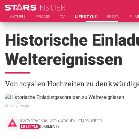
AKTUELL
PROMIS
TV
LIFESTYLE
REISEN
FILM
Historische Einla
Weltereignissen
Von royalen Hochzeiten zu denkwürdig
© Getty Images
08/07/2026 16:30 ‧ VOR 4 WOCHEN | STARSINSIDER
LIFESTYLE
DOKUMENTE