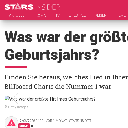
AKTUELL
PROMIS
TV
LIFESTYLE
REISEN
FILME
Was war der größte
Geburtsjahrs?
Finden Sie heraus, welches Lied in Ihr
Billboard Charts die Nummer 1 war
© Getty Images
12/06/2026 14:30 ‧ VOR 1 MONAT | STARSINSIDER
MUSIK
HITS