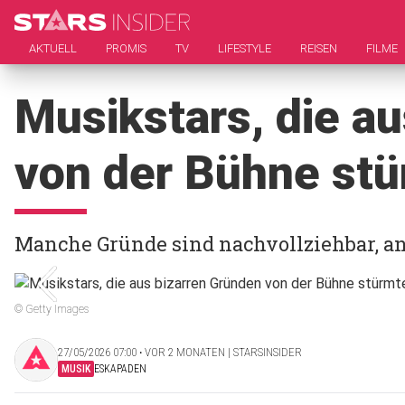
AKTUELL
PROMIS
TV
LIFESTYLE
REISEN
FILME
Musikstars, die a
von der Bühne st
Manche Gründe sind nachvollziehbar, an
© Getty Images
27/05/2026 07:00 ‧ VOR 2 MONATEN | STARSINSIDER
MUSIK
ESKAPADEN