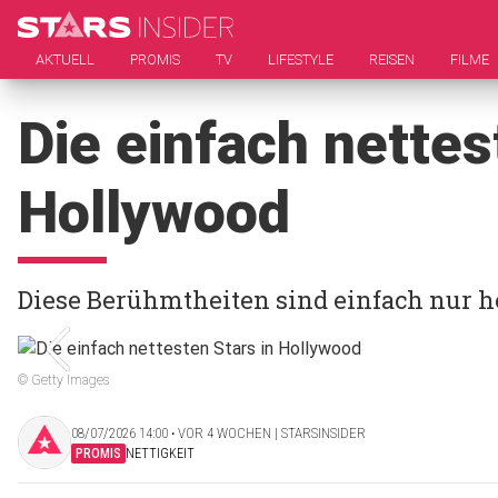
AKTUELL
PROMIS
TV
LIFESTYLE
REISEN
FILME
Die einfach nettes
Hollywood
Diese Berühmtheiten sind einfach nur 
© Getty Images
08/07/2026 14:00 ‧ VOR 4 WOCHEN | STARSINSIDER
PROMIS
NETTIGKEIT