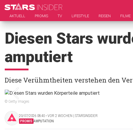
AKTUELL
PROMIS
TV
LIFESTYLE
REISEN
FILME
Diesen Stars wurd
amputiert
Diese Verühmtheiten verstehen den Ver
© Getty Images
20/07/2026 08:40 ‧ VOR 2 WOCHEN | STARSINSIDER
PROMIS
AMPUTATION