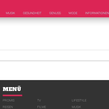
MUSIK
GESUNDHEIT
GENUSS
MODE
INFORMATIONEN
MENÜ
PROMIS
TV
LIFESTYLE
REISEN
FILME
MUSIK