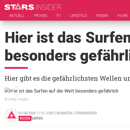
AKTUELL
PROMIS
TV
LIFESTYLE
REISEN
FILME
Hier ist das Surfe
besonders gefährl
Hier gibt es die gefährlichsten Wellen 
© Getty Images
01/06/2026 11:15 ‧ VOR 2 MONATEN | STARSINSIDER
REISEN
SURFEN