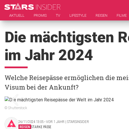
AKTUELL
PROMIS
TV
LIFESTYLE
REISEN
FILME
Die mächtigsten R
im Jahr 2024
Welche Reisepässe ermöglichen die mei
Visum bei der Ankunft?
© Shutterstock
26/11/2024 13:05 ‧ VOR 1 JAHR | STARSINSIDER
REISEN
STARKE PÄSSE