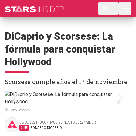
ES
DiCaprio y Scorsese: La
fórmula para conquistar
Hollywood
Scorsese cumple años el 17 de noviembre.
© Getty Images
06/08/2024 10:00 ‧ HACE 2 AÑOS | STARSINSIDER
CINE
LEONARDO DICAPRIO