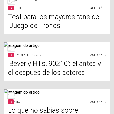
TV
RETO
HACE 5 AÑOS
Test para los mayores fans de
'Juego de Tronos'
TV
BEVERLY HILLS 90210
HACE 5 AÑOS
'Beverly Hills, 90210': el antes y
el después de los actores
TV
AMC
HACE 5 AÑOS
Lo que no sabías sobre