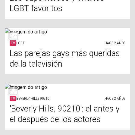
LGBT favoritos
TV
LGBT
HACE 2 AÑOS
Las parejas gays más queridas
de la televisión
TV
BEVERLY HILLS 90210
HACE 2 AÑOS
'Beverly Hills, 90210': el antes y
el después de los actores