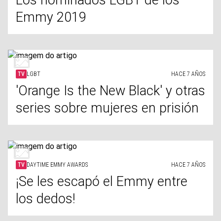
Los nominados LGBT de los
Emmy 2019
TV
LGBT
HACE 7 AÑOS
'Orange Is the New Black' y otras
series sobre mujeres en prisión
TV
DAYTIME EMMY AWARDS
HACE 7 AÑOS
¡Se les escapó el Emmy entre
los dedos!