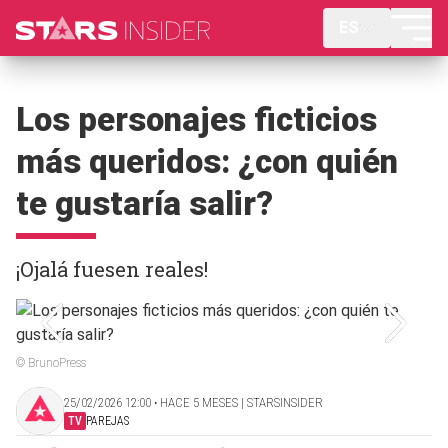
ES
Los personajes ficticios
más queridos: ¿con quién
te gustaría salir?
¡Ojalá fuesen reales!
© BrunoPress
25/02/2026 12:00 ‧ HACE 5 MESES | STARSINSIDER
TV
PAREJAS