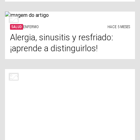
SALUD
ENFERMO
HACE 5 MESES
Alergia, sinusitis y resfriado:
¡aprende a distinguirlos!
SALUD
SALUD AUDITIVA
HACE 5 MESES
Protege tus oídos: Identifica las
causas ocultas de la pérdida
auditiva