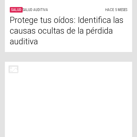
SALUD
PÉRDIDA DE PESO
HACE 5 MESES
La verdad sobre la grasa
abdominal: mitos y realidades
SALUD
VITAMINAS
HACE 5 MESES
Déficit de vitamina B12: todo lo
que debes saber
SALUD
EJERCICIO
HACE 5 MESES
Los mejores consejos para