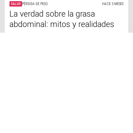
practicar 'running' con frío
SALUD
CIENCIA
HACE 5 MESES
Dopamina: el químico del placer
que controla nuestras vidas
SALUD
BIENESTAR
HACE 5 MESES
Fitness nocturno: ¿es buena
idea hacer ejercicio por la
noche?