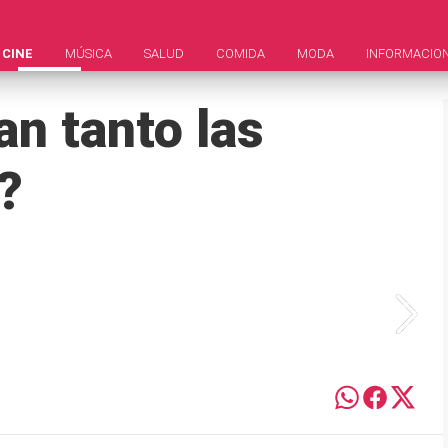
CINE
MÚSICA
SALUD
COMIDA
MODA
INFORMACIO
n tanto las
r?