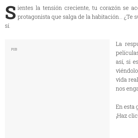
S
ientes la tensión creciente, tu corazón se ac
protagonista que salga de la habitación... ¿Te 
sí.
La resp
película
así, si 
viéndolo
vida rea
nos eng
En esta 
¡Haz clic