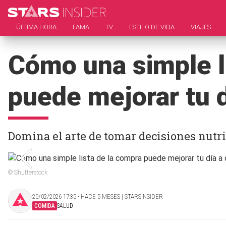
ÚLTIMA HORA
FAMA
TV
ESTILO DE VIDA
VIAJES
Cómo una simple l
puede mejorar tu d
Domina el arte de tomar decisiones nutri
© Shutterstock
20/02/2026 17:35 ‧ HACE 5 MESES | STARSINSIDER
COMIDA
SALUD