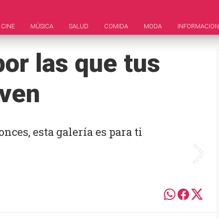
CINE
MÚSICA
SALUD
COMIDA
MODA
INFORMACION
or las que tus
iven
es, esta galería es para ti