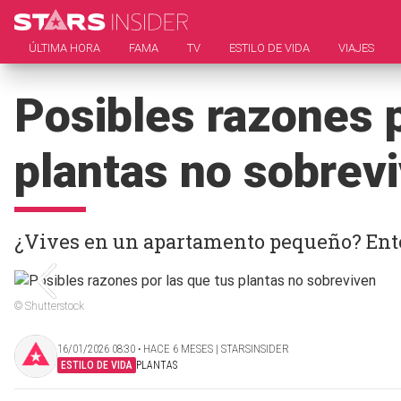
ÚLTIMA HORA
FAMA
TV
ESTILO DE VIDA
VIAJES
Posibles razones p
plantas no sobrev
¿Vives en un apartamento pequeño? Entonc
© Shutterstock
16/01/2026 08:30 ‧ HACE 6 MESES | STARSINSIDER
ESTILO DE VIDA
PLANTAS