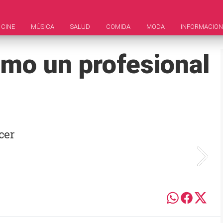
CINE
MÚSICA
SALUD
COMIDA
MODA
INFORMACION
omo un profesional
cer