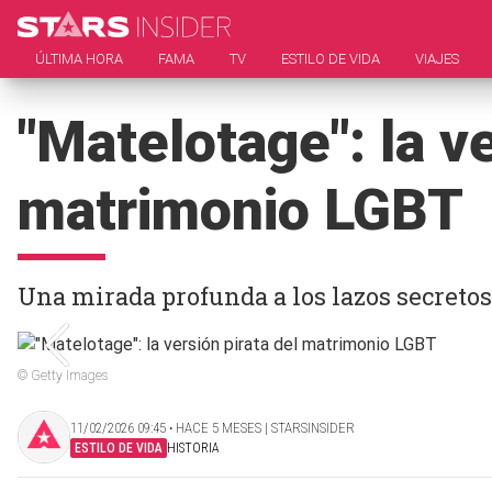
ÚLTIMA HORA
FAMA
TV
ESTILO DE VIDA
VIAJES
"Matelotage": la ve
matrimonio LGBT
Una mirada profunda a los lazos secretos 
© Getty Images
11/02/2026 09:45 ‧ HACE 5 MESES | STARSINSIDER
ESTILO DE VIDA
HISTORIA