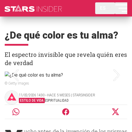
ES
¿De qué color es tu alma?
El espectro invisible que revela quién eres
de verdad
© Getty Images
11/02/2026 14:30 ‧ HACE 5 MESES | STARSINSIDER
ESTILO DE VIDA
ESPIRITUALIDAD
ucho antes de la invención de los prismas