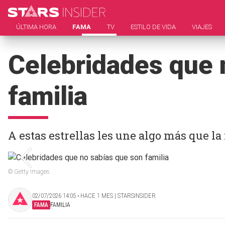
ÚLTIMA HORA
FAMA
TV
ESTILO DE VIDA
VIAJES
Celebridades que 
familia
A estas estrellas les une algo más que la
© Getty Images
02/07/2026 14:05 ‧ HACE 1 MES | STARSINSIDER
FAMA
FAMILIA