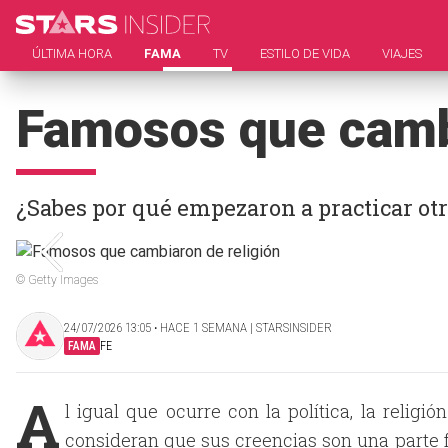
ÚLTIMA HORA
FAMA
TV
ESTILO DE VIDA
VIAJES
Famosos que cambi
¿Sabes por qué empezaron a practicar otr
© Getty Images
24/07/2026 13:05 ‧ HACE 1 SEMANA | STARSINSIDER
FAMA
FE
A
l igual que ocurre con la política, la relig
consideran que sus creencias son una parte f