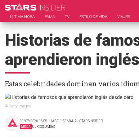
ÚLTIMA HORA
FAMA
TV
ESTILO DE VIDA
VIAJES
Historias de famo
aprendieron inglé
Estas celebridades dominan varios idio
© Getty Images
31/07/2026 16:05 ‧ HACE 1 SEMANA | STARSINSIDER
MODA
CURIOSIDADES