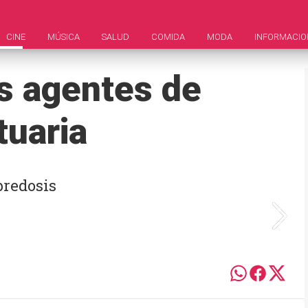
CINE
MÚSICA
SALUD
COMIDA
MODA
INFORMACIO
s agentes de
tuaria
bredosis