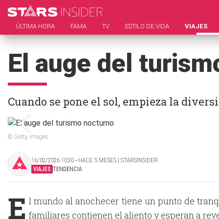
ÚLTIMA HORA
FAMA
TV
ESTILO DE VIDA
VIAJES
El auge del turism
Cuando se pone el sol, empieza la divers
© Getty Images
16/02/2026 10:30 ‧ HACE 5 MESES | STARSINSIDER
VIAJES
TENDENCIA
E
l mundo al anochecer tiene un punto de tranq
familiares contienen el aliento y esperan a re