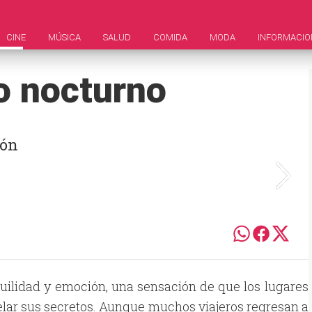
CINE
MÚSICA
SALUD
COMIDA
MODA
INFORMACIO
o nocturno
ión
uilidad y emoción, una sensación de que los lugares
velar sus secretos. Aunque muchos viajeros regresan a