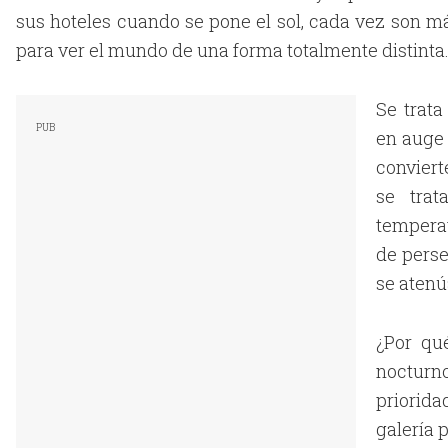
sus hoteles cuando se pone el sol, cada vez son má
para ver el mundo de una forma totalmente distinta
Se trat
en auge 
conviert
se trat
temperat
de perse
se atenú
¿Por qu
nocturn
priorida
galería 