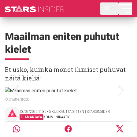
FI
Maailman eniten puhutut
kielet
Et usko, kuinka monet ihmiset puhuvat
näitä kieliä!
© Shutterstock
13/02/2026 11:30 ‧ 5 KUUKAUTTA SITTEN | STARSINSIDER
ELÄMÄNTAPA
KOMMUNIKAATIO