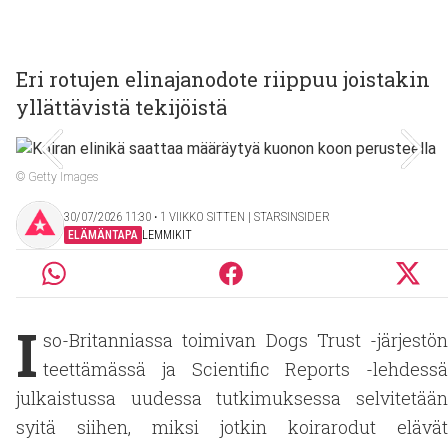
Eri rotujen elinajanodote riippuu joistakin
yllättävistä tekijöistä
© Getty Images
30/07/2026 11:30 ‧ 1 VIIKKO SITTEN | STARSINSIDER
ELÄMÄNTAPA
LEMMIKIT
I
so-Britanniassa toimivan Dogs Trust -järjestön
teettämässä ja Scientific Reports -lehdessä
julkaistussa uudessa tutkimuksessa selvitetään
syitä siihen, miksi jotkin koirarodut elävät