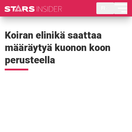
FI
Koiran elinikä saattaa
määräytyä kuonon koon
perusteella