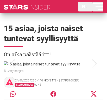
FI
15 asiaa, joista naiset
tuntevat syyllisyyttä
On aika päästää irti!
© Getty Images
24/07/2026 12:30 ‧ 1 VIIKKO SITTEN | STARSINSIDER
ELÄMÄNTAPA
PAINE