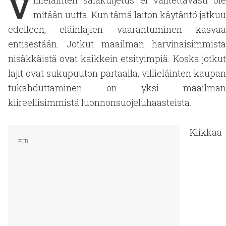
V
illieläinten salakuljetus ei valitettavasti ole
mitään uutta. Kun tämä laiton käytäntö jatkuu
edelleen, eläinlajien vaarantuminen kasvaa
entisestään. Jotkut maailman harvinaisimmista
nisäkkäistä ovat kaikkein etsityimpiä. Koska jotkut
lajit ovat sukupuuton partaalla, villieläinten kaupan
tukahduttaminen on yksi maailman
kiireellisimmistä luonnonsuojeluhaasteista.
Klikkaa