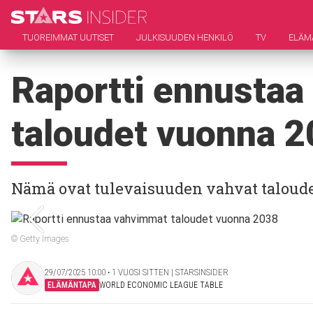
TUOREIMMAT UUTISET
JULKISUUDEN HENKILÖ
TV
ELÄM
Raportti ennusta
taloudet vuonna 
Nämä ovat tulevaisuuden vahvat taloud
© Getty Images
29/07/2025 10:00 ‧ 1 VUOSI SITTEN | STARSINSIDER
ELÄMÄNTAPA
WORLD ECONOMIC LEAGUE TABLE