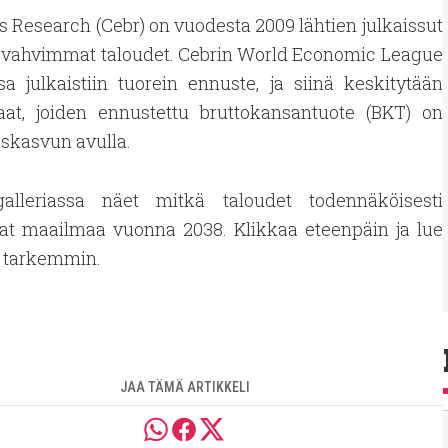
 Research (Cebr) on vuodesta 2009 lähtien julkaissut
an vahvimmat taloudet. Cebrin World Economic League
 julkaistiin tuorein ennuste, ja siinä keskitytään
aat, joiden ennustettu bruttokansantuote (BKT) on
uskasvun avulla.
alleriassa näet mitkä taloudet todennäköisesti
vat maailmaa vuonna 2038. Klikkaa eteenpäin ja lue
a tarkemmin.
JAA TÄMÄ ARTIKKELI