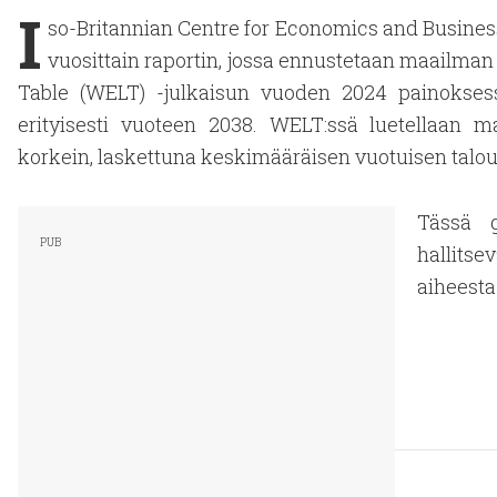
I
so-Britannian Centre for Economics and Business
vuosittain raportin, jossa ennustetaan maailm
Table (WELT) -julkaisun vuoden 2024 painoksessa
erityisesti vuoteen 2038. WELT:ssä luetellaan m
korkein, laskettuna keskimääräisen vuotuisen talo
Tässä g
hallitse
aiheest