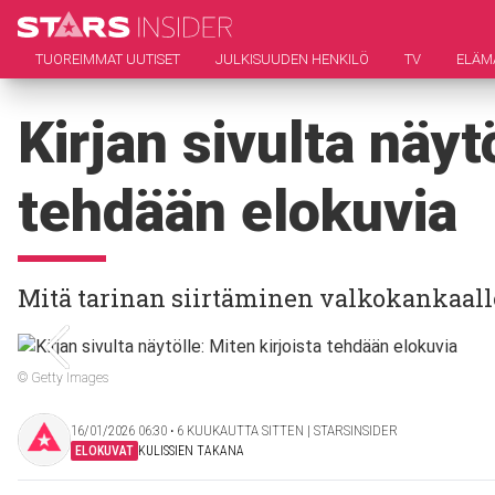
TUOREIMMAT UUTISET
JULKISUUDEN HENKILÖ
TV
ELÄM
Kirjan sivulta näyt
tehdään elokuvia
Mitä tarinan siirtäminen valkokankaalle
© Getty Images
16/01/2026 06:30 ‧ 6 KUUKAUTTA SITTEN | STARSINSIDER
ELOKUVAT
KULISSIEN TAKANA