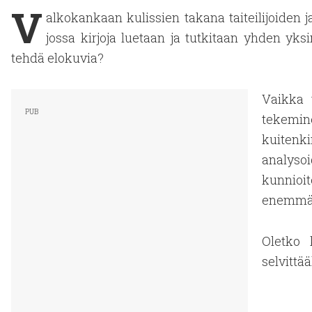
V
alkokankaan kulissien takana taiteilijoiden ja
jossa kirjoja luetaan ja tutkitaan yhden yk
tehdä elokuvia?
Vaikka 
tekemin
kuitenki
analyso
kunnioit
enemmän
Oletko 
selvittä