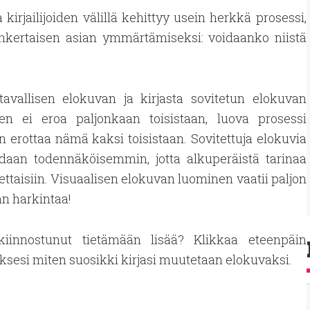
 kirjailijoiden välillä kehittyy usein herkkä prosessi,
sinkertaisen asian ymmärtämiseksi: voidaanko niistä
tavallisen elokuvan ja kirjasta sovitetun elokuvan
en ei eroa paljonkaan toisistaan, luova prosessi
n erottaa nämä kaksi toisistaan. Sovitettuja elokuvia
idaan todennäköisemmin, jotta alkuperäistä tarinaa
ettaisiin. Visuaalisen elokuvan luominen vaatii paljon
 harkintaa!
kiinnostunut tietämään lisää? Klikkaa eteenpäin
äksesi miten suosikki kirjasi muutetaan elokuvaksi.