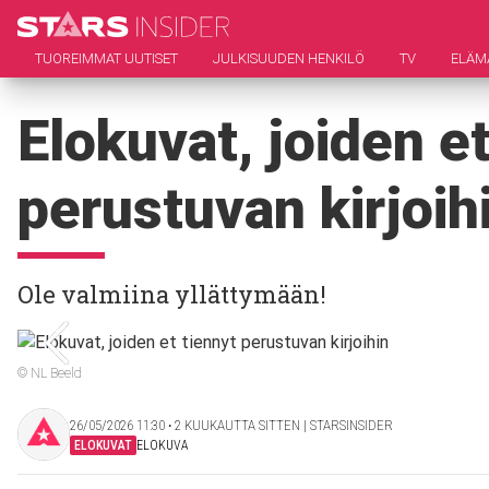
TUOREIMMAT UUTISET
JULKISUUDEN HENKILÖ
TV
ELÄM
Elokuvat, joiden et
perustuvan kirjoih
Ole valmiina yllättymään!
© NL Beeld
26/05/2026 11:30 ‧ 2 KUUKAUTTA SITTEN | STARSINSIDER
ELOKUVAT
ELOKUVA