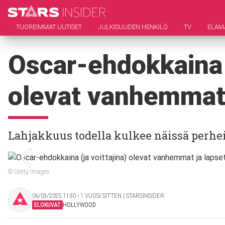
TUOREIMMAT UUTISET
JULKISUUDEN HENKILÖ
TV
ELÄM
Oscar-ehdokkaina (
olevat vanhemmat 
Lahjakkuus todella kulkee näissä perhe
© Getty Images
06/03/2025 11:30 ‧ 1 VUOSI SITTEN | STARSINSIDER
ELOKUVAT
HOLLYWOOD