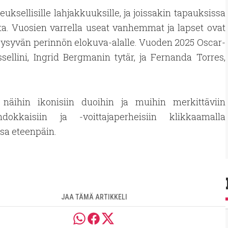
uksellisille lahjakkuuksille, ja joissakin tapauksissa
a. Vuosien varrella useat vanhemmat ja lapset ovat
t pysyvän perinnön elokuva-alalle. Vuoden 2025 Oscar-
ssellini, Ingrid Bergmanin tytär, ja Fernanda Torres,
 näihin ikonisiin duoihin ja muihin merkittäviin
hdokkaisiin ja -voittajaperheisiin klikkaamalla
ssa eteenpäin.
JAA TÄMÄ ARTIKKELI