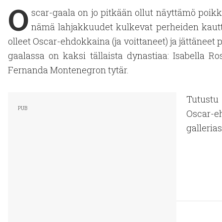
O
scar-gaala on jo pitkään ollut näyttämö poikke
nämä lahjakkuudet kulkevat perheiden kautt
olleet Oscar-ehdokkaina (ja voittaneet) ja jättänee
gaalassa on kaksi tällaista dynastiaa: Isabella Ro
Fernanda Montenegron tytär.
Tutustu
Oscar-e
galleria