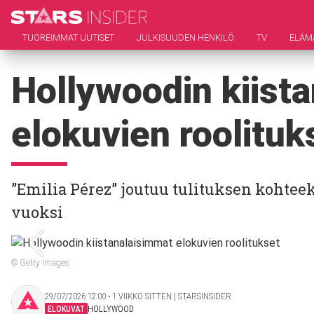
TUOREIMMAT UUTISET
JULKISUUDEN HENKILÖ
TV
ELÄM
Hollywoodin kiist
elokuvien roolituk
”Emilia Pérez” joutuu tulituksen kohte
vuoksi
© Getty Images
29/07/2026 12:00 ‧ 1 VIIKKO SITTEN | STARSINSIDER
ELOKUVAT
HOLLYWOOD