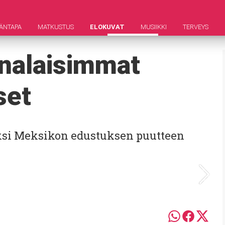
ÄNTAPA
MATKUSTUS
ELOKUVAT
MUSIIKKI
TERVEYS
analaisimmat
set
eksi Meksikon edustuksen puutteen