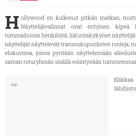
H
ollywood on kulkenut pitkän matkan, mutta v
Näyttelijävalinnat ovat erityisen kipeä k
tummaihoisia henkilöitä, liikuntakykyiset näytteli
näyttelijät näyttelevät transsukupuolisten rooleja, m
elokuvissa, joissa pyritään näyttelemään aliedust
saman roturyhmän sisällä esiintyvään tummemman i
Klikkaa 
lähihist