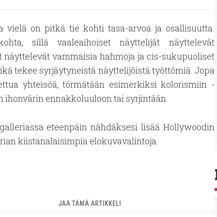
ielä on pitkä tie kohti tasa-arvoa ja osallisuutta.
ohta, sillä vaaleaihoiset näyttelijät näyttelevät
jät näyttelevät vammaisia hahmoja ja cis-sukupuoliset
ikä tekee syrjäytyneistä näyttelijöistä työttömiä. Jopa
ettua yhteisöä, törmätään esimerkiksi kolorismiin -
honvärin ennakkoluuloon tai syrjintään.
galleriassa eteenpäin nähdäksesi lisää Hollywoodin
orian kiistanalaisimpia elokuvavalintoja.
JAA TÄMÄ ARTIKKELI