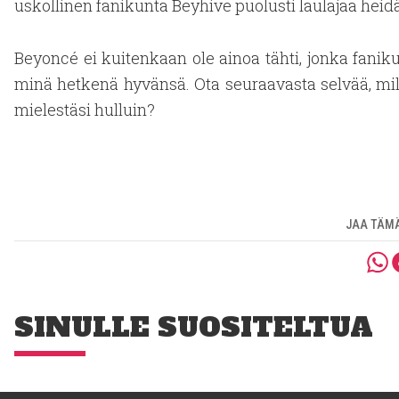
uskollinen fanikunta Beyhive puolusti laulajaa hei
Beyoncé ei kuitenkaan ole ainoa tähti, jonka fanik
minä hetkenä hyvänsä. Ota seuraavasta selvää, mill
mielestäsi hulluin?
JAA TÄMÄ
SINULLE SUOSITELTUA