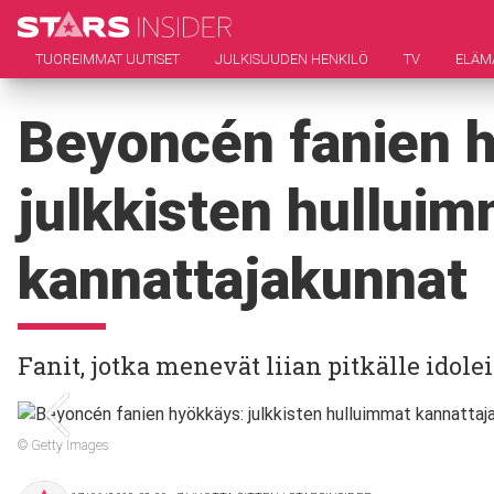
TUOREIMMAT UUTISET
JULKISUUDEN HENKILÖ
TV
ELÄM
Beyoncén fanien 
julkkisten hullui
kannattajakunnat
Fanit, jotka menevät liian pitkälle idol
© Getty Images