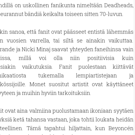
dillä on uskollinen fanikunta nimeltään Deadheads,
seurannut bändiä keikalta toiseen sitten 70-luvun.
n sanoa, että fanit ovat päässeet entistä lähemmäs
an vuosien varrella, tai siltä se ainakin vaikuttaa.
rande ja Nicki Minaj saavat yhteyden faneihinsa vain
eissa, millä voi olla niin positiivisia kuin
visiakin vaikutuksia. Fanit puolestaan kiittävät
ikaatiosta tukemalla lempiartistejaan ja
össijoille. Monet suositut artistit ovat käyttäneet
teen ja muihin hyviin tarkoituksiin.
anit ovat aina valmiina puolustamaan ikoniaan syytäen
ksiä ketä tahansa vastaan, joka tohtii loukata heidän
tteellinen. Tämä tapahtui hiljattain, kun Beyoncén