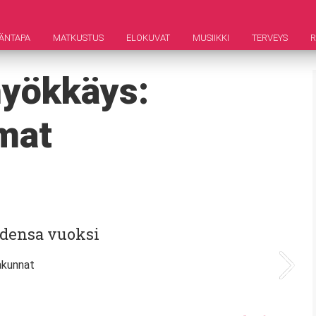
ÄNTAPA
MATKUSTUS
ELOKUVAT
MUSIIKKI
TERVEYS
hyökkäys:
mmat
eidensa vuoksi