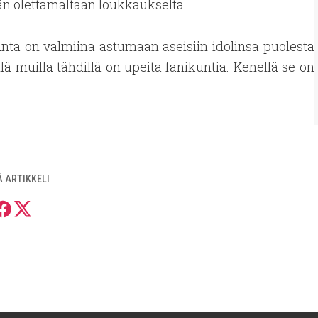
dän olettamaltaan loukkaukselta.
unta on valmiina astumaan aseisiin idolinsa puolesta
ä muilla tähdillä on upeita fanikuntia. Kenellä se on
 ARTIKKELI