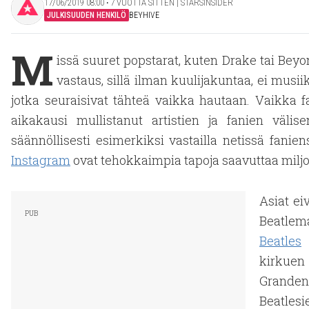
17/06/2019 08:00 ‧ 7 VUOTTA SITTEN | STARSINSIDER
JULKISUUDEN HENKILÖ
BEYHIVE
M
issä suuret popstarat, kuten Drake tai Beyo
vastaus, sillä ilman kuulijakuntaa, ei musiik
jotka seuraisivat tähteä vaikka hautaan. Vaikka 
aikakausi mullistanut artistien ja fanien väli
säännöllisesti esimerkiksi vastailla netissä fanie
Instagram
ovat tehokkaimpia tapoja saavuttaa milj
Asiat eiv
Beatlema
Beatles
-
kirkuen
Granden 
Beatles