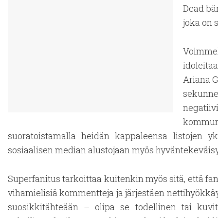
Dead bän
joka on 
Voimmeki
idoleita
Ariana G
sekunn
negatii
kommun
suoratoistamalla heidän kappaleensa listojen ykk
sosiaalisen median alustojaan myös hyväntekeväisyy
Superfanitus tarkoittaa kuitenkin myös sitä, että f
vihamielisiä kommentteja ja järjestäen nettihyökkäy
suosikkitähteään – olipa se todellinen tai kuvi