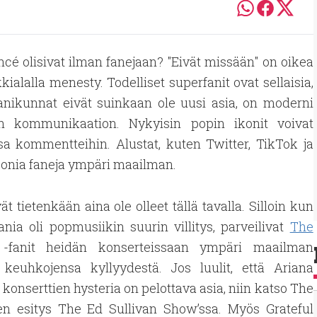
ncé olisivat ilman fanejaan? "Eivät missään" on oikea
kialalla menesty. Todelliset superfanit ovat sellaisia,
fanikunnat eivät suinkaan ole uusi asia, on moderni
sen kommunikaation. Nykyisin popin ikonit voivat
nsa kommentteihin. Alustat, kuten Twitter, TikTok ja
oonia faneja ympäri maailman.
ät tietenkään aina ole olleet tällä tavalla. Silloin kun
nia oli popmusiikin suurin villitys, parveilivat
The
fanit heidän konserteissaan ympäri maailman
 keuhkojensa kyllyydestä. Jos luulit, että Ariana
konserttien hysteria on pelottava asia, niin katso The
ien esitys The Ed Sullivan Show’ssa. Myös Grateful