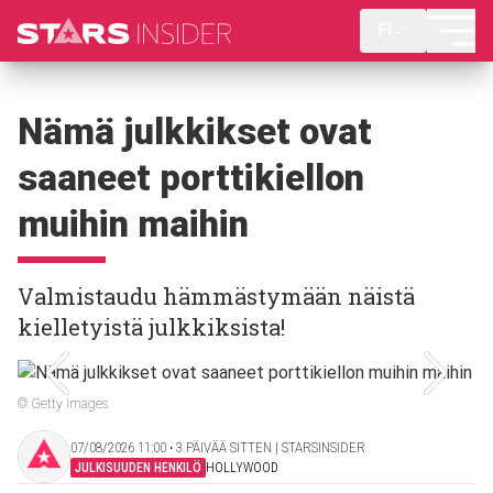
FI
Nämä julkkikset ovat
saaneet porttikiellon
muihin maihin
Valmistaudu hämmästymään näistä
kielletyistä julkkiksista!
© Getty Images
07/08/2026 11:00 ‧ 3 PÄIVÄÄ SITTEN | STARSINSIDER
JULKISUUDEN HENKILÖ
HOLLYWOOD