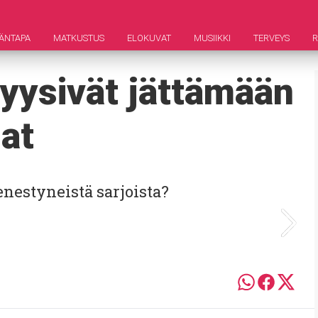
ÄNTAPA
MATKUSTUS
ELOKUVAT
MUSIIKKI
TERVEYS
 pyysivät jättämään
at
enestyneistä sarjoista?