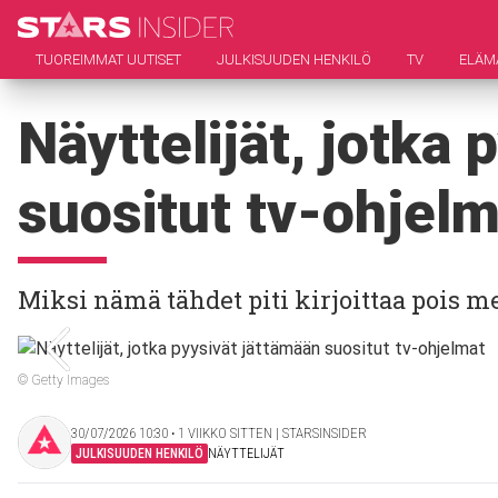
TUOREIMMAT UUTISET
JULKISUUDEN HENKILÖ
TV
ELÄM
Näyttelijät, jotka
suositut tv-ohjelm
Miksi nämä tähdet piti kirjoittaa pois m
© Getty Images
30/07/2026 10:30 ‧ 1 VIIKKO SITTEN | STARSINSIDER
JULKISUUDEN HENKILÖ
NÄYTTELIJÄT