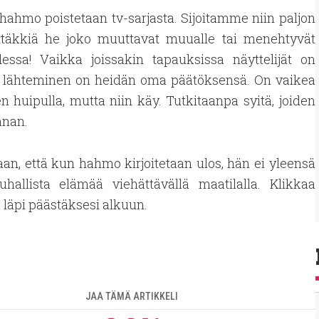
 hahmo poistetaan tv-sarjasta. Sijoitamme niin paljon
htäkkiä he joko muuttavat muualle tai menehtyvät
essa! Vaikka joissakin tapauksissa näyttelijät on
n lähteminen on heidän oma päätöksensä. On vaikea
en huipulla, mutta niin käy. Tutkitaanpa syitä, joiden
nnan.
aan, että kun hahmo kirjoitetaan ulos, hän ei yleensä
uhallista elämää viehättävällä maatilalla. Klikkaa
a läpi päästäksesi alkuun.
JAA TÄMÄ ARTIKKELI