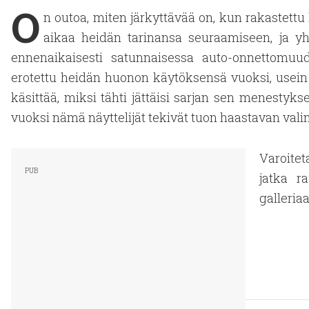
O
n outoa, miten järkyttävää on, kun rakastettu
aikaa heidän tarinansa seuraamiseen, ja y
ennenaikaisesti satunnaisessa auto-onnettomuud
erotettu heidän huonon käytöksensä vuoksi, usei
käsittää, miksi tähti jättäisi sarjan sen menestyks
vuoksi nämä näyttelijät tekivät tuon haastavan vali
Varoitet
jatka ra
galleria