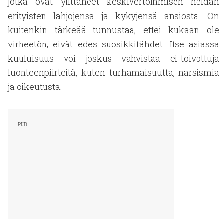
jotka ovat ylittäneet keskivertoihmisen heidän
erityisten lahjojensa ja kykyjensä ansiosta. On
kuitenkin tärkeää tunnustaa, ettei kukaan ole
virheetön, eivät edes suosikkitähdet. Itse asiassa
kuuluisuus voi joskus vahvistaa ei-toivottuja
luonteenpiirteitä, kuten turhamaisuutta, narsismia
ja oikeutusta.