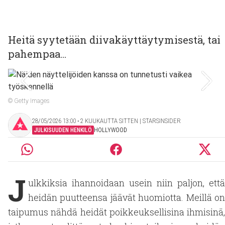
Heitä syytetään diivakäyttäytymisestä, tai
pahempaa...
© Getty Images
28/05/2026 13:00 ‧ 2 KUUKAUTTA SITTEN | STARSINSIDER
JULKISUUDEN HENKILÖ
HOLLYWOOD
J
ulkkiksia ihannoidaan usein niin paljon, että
heidän puutteensa jäävät huomiotta. Meillä on
taipumus nähdä heidät poikkeuksellisina ihmisinä,