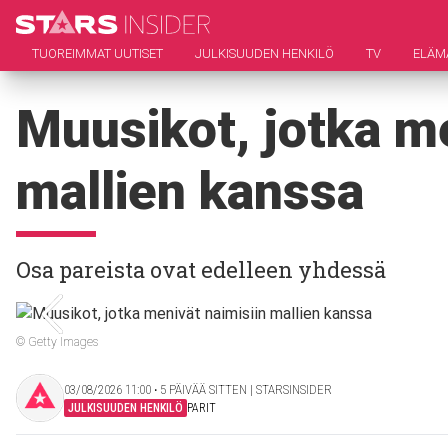
TUOREIMMAT UUTISET
JULKISUUDEN HENKILÖ
TV
ELÄM
Muusikot, jotka me
mallien kanssa
Osa pareista ovat edelleen yhdessä
© Getty Images
03/08/2026 11:00 ‧ 5 PÄIVÄÄ SITTEN | STARSINSIDER
JULKISUUDEN HENKILÖ
PARIT