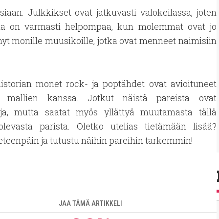
siaan. Julkkikset ovat jatkuvasti valokeilassa, joten
na on varmasti helpompaa, kun molemmat ovat jo
t monille muusikoille, jotka ovat menneet naimisiin
istorian monet rock- ja poptähdet ovat avioituneet
 mallien kanssa. Jotkut näistä pareista ovat
uja, mutta saatat myös yllättyä muutamasta tällä
 olevasta parista. Oletko utelias tietämään lisää?
eteenpäin ja tutustu näihin pareihin tarkemmin!
JAA TÄMÄ ARTIKKELI