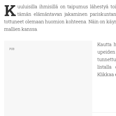
K
uuluisilla ihmisillä on taipumus lähestyä toi
tämän elämäntavan jakaminen pariskunta
tottuneet olemaan huomion kohteena. Näin on käyny
mallien kanssa.
Kautta h
upeiden
tunnett
listalla
Klikkaa 